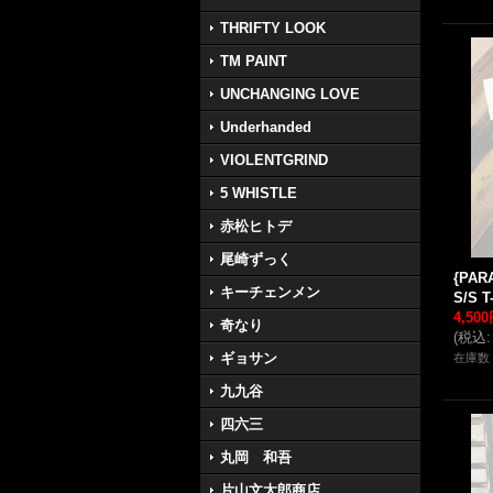
THRIFTY LOOK
TM PAINT
UNCHANGING LOVE
Underhanded
VIOLENTGRIND
5 WHISTLE
赤松ヒトデ
尾崎ずっく
{PAR
キーチェンメン
S/S T
4,50
奇なり
(
税込
:
ギョサン
在庫数 
九九谷
四六三
丸岡 和吾
片山文太郎商店