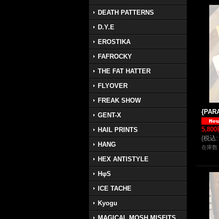
DEATH PATTERNS
D.Y.E
EROSTIKA
FAFROCKY
THE FAT HATTER
FLYOVER
FREAK SHOW
{PARA
GENT-X
5,80
HAIL PRINTS
(
税込
:
HANG
在庫数 
HEX ANTISTYLE
HφS
ICE TACHE
Kyogu
MAGICAL MOSH MISFITS