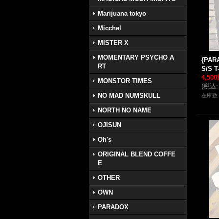
Marijuana tokyo
Micchel
MISTER X
MOMENTARY PSYCHO A
{PAR
RT
S/S T
4,50
MONSTOR TIMES
(
税込
:
NO MAD NUMSKULL
在庫数 
NORTH NO NAME
OJISUN
Oh's
ORIGINAL BLEND COFFE
E
OTHER
OWN
PARADOX