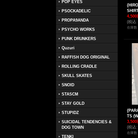
POP EYES
{HIR
SHIR
PSOCKADELIC
4,50
PROPA9ANDA
(
税込
:
在庫数 
PSYCHO WORKS
PUNK DRUNKERS
Quzuri
RAFFISH DOG ORIGINAL
ROLLING CRADLE
SKULL SKATES
SNOID
STASCM
STAY GOLD
{PARA
STUPIDZ
TS (W
3,50
SUICIDAL TENDENCIES &
(
税込
:
DOG TOWN
在庫数 
TENKI