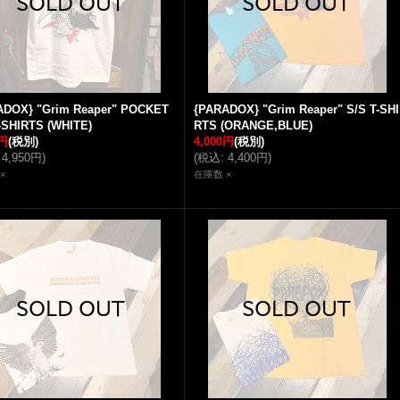
ADOX} "Grim Reaper" POCKET
{PARADOX} "Grim Reaper" S/S T-SHI
-SHIRTS (WHITE)
RTS (ORANGE,BLUE)
0円
(税別)
4,000円
(税別)
4,950円
)
(
税込
:
4,400円
)
×
在庫数 ×