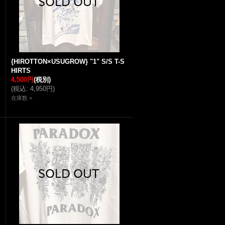
{HIROTTON×USUGROW} "1" S/S T-S
HIRTS
4,500円
(税別)
(
税込
:
4,950円
)
在庫数 ×