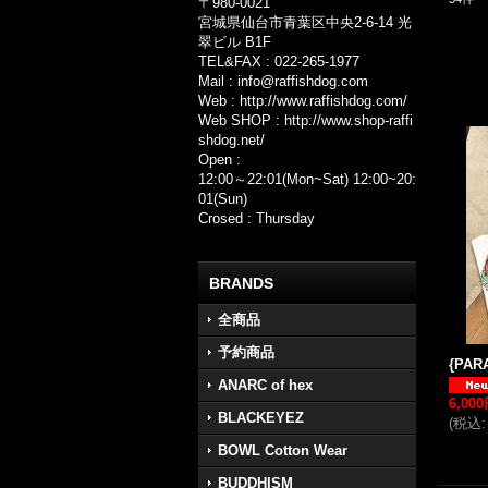
〒980-0021
宮城県仙台市青葉区中央2-6-14 光
翠ビル B1F
TEL&FAX : 022-265-1977
Mail : info@raffishdog.com
Web : http://www.raffishdog.com/
Web SHOP : http://www.shop-raffi
shdog.net/
Open :
12:00～22:01(Mon~Sat) 12:00~20:
01(Sun)
Crosed : Thursday
BRANDS
全商品
予約商品
{PARA
ANARC of hex
6,00
BLACKEYEZ
(
税込
:
BOWL Cotton Wear
BUDDHISM