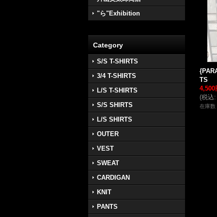
"ら"Exhibition
Category
S/S T-SHIRTS
{PARA
3/4 T-SHIRTS
TS
4,50
L/S T-SHIRTS
(
税込
:
S/S SHIRTS
在庫数 
L/S SHIRTS
OUTER
VEST
SWEAT
CARDIGAN
KNIT
PANTS