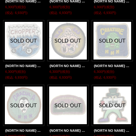
{NORTH NO NAME} FELT PATCH / Mα / "POLLUTION STINKS"
{NORTH NO NAME} FELT PATCH / Mα / "SMOKER"
{NORTH NO NAME} FELT PATCH / Mα / "RODDER"
6,300円
(税別)
6,300円
(税別)
6,300円
(税別)
(税込
:
6,930円)
(税込
:
6,930円)
(税込
:
6,930円)
{NORTH NO NAME} FELT PATCH / Mα / "CHOPPER"
{NORTH NO NAME} FELT PATCH / Mα / "GLAD SAD"
{NORTH NO NAME} FELT PATCH / Mα / "CREATURE"
6,300円
(税別)
6,300円
(税別)
6,300円
(税別)
(税込
:
6,930円)
(税込
:
6,930円)
(税込
:
6,930円)
{NORTH NO NAME} FELT PATCH / Mα / "DRACULA"
{NORTH NO NAME} FELT PATCH / Mα / "GOOD TIME"
{NORTH NO NAME} FELT PATCH / M / "NNN PATCH"