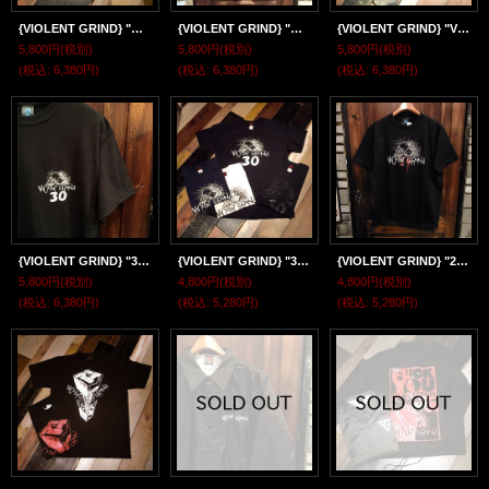
{VIOLENT GRIND} "Niikura Skull" S/S T-SH
{VIOLENT GRIND} "HAND PRINT" S/S T-SH
{VIOLENT GRIND} "ViOLeNT GRiNd" S/S T-SH
5,800円
(税別)
5,800円
(税別)
5,800円
(税別)
(税込
:
6,380円)
(税込
:
6,380円)
(税込
:
6,380円)
{VIOLENT GRIND} "30th FUCK YOU" S/S T-SH
{VIOLENT GRIND} "30th" S/S T-SH
{VIOLENT GRIND} "24PUS" S/S T-SH
5,800円
(税別)
4,800円
(税別)
4,800円
(税別)
(税込
:
6,380円)
(税込
:
5,280円)
(税込
:
5,280円)