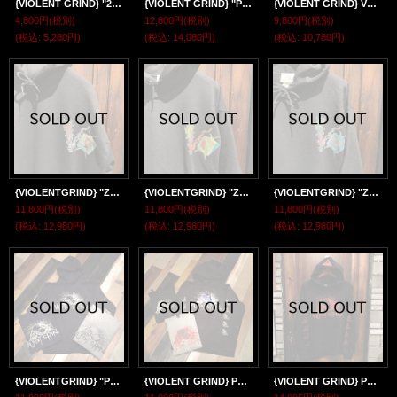
{VIOLENT GRIND} "24" S/S T-SH
{VIOLENT GRIND} "Pushead" COACH JACKET
{VIOLENT GRIND} VGS COACH JACKET
4,800円
(税別)
12,800円
(税別)
9,800円
(税別)
(税込
:
5,280円)
(税込
:
14,080円)
(税込
:
10,780円)
{VIOLENTGRIND} "ZONZAI LOGO" P/O PARKA / BLACK / XLsize
{VIOLENTGRIND} "ZONZAI LOGO" P/O PARKA / BLACK / Lsize
{VIOLENTGRIND} "ZONZAI LOGO" P/O PARKA / BLACK / Msize
11,800円
(税別)
11,800円
(税別)
11,800円
(税別)
(税込
:
12,980円)
(税込
:
12,980円)
(税込
:
12,980円)
{VIOLENTGRIND} "Pushead" P/O PARKA
{VIOLENT GRIND} PUSHEAD "gradation print" P/O PARKA
{VIOLENT GRIND} PUSHEAD P/O PARKA