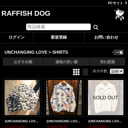
PCサイト
RAFFISH DOG
ログイン
新規登録
お問い合わせ
UNCHANGING LOVE > SHIRTS
一覧
おすすめ順
価格の安い順
売れ筋順
表示件数
:
{UNCHANGING LOVE} "Lover's Lips" Shirt LS
{UNCHANGING LOVE} "FOURTH OF JULY" - SHIRT LS
{UNCHANGING LOVE} "BEST MESSAGE" - SHIRTS LS
29,800円
(税別)
29,800円
(税別)
22,800円
(税別)