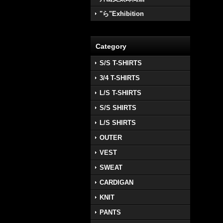
"ら"Exhibition
Category
S/S T-SHIRTS
3/4 T-SHIRTS
L/S T-SHIRTS
S/S SHIRTS
L/S SHIRTS
OUTER
VEST
SWEAT
CARDIGAN
KNIT
PANTS