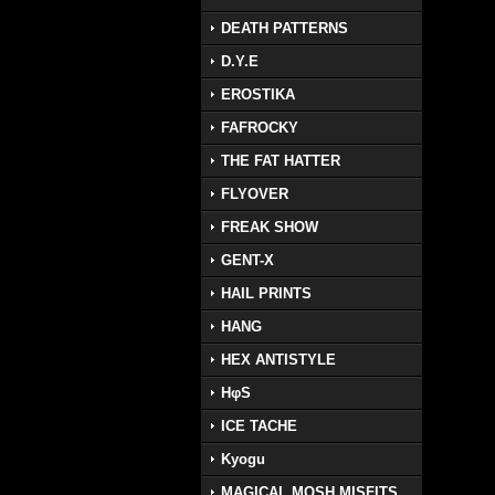
DEATH PATTERNS
D.Y.E
EROSTIKA
FAFROCKY
THE FAT HATTER
FLYOVER
FREAK SHOW
GENT-X
HAIL PRINTS
HANG
HEX ANTISTYLE
HφS
ICE TACHE
Kyogu
MAGICAL MOSH MISFITS