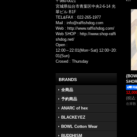
〒980-0021
宮城県仙台市青葉区中央2-6-14 光
翠ビル B1F
TEL&FAX : 022-265-1977
Mail : info@raffishdog.com
Web : http://www.raffishdog.com/
Web SHOP : http://www.shop-raffi
shdog.net/
Open :
12:00～22:01(Mon~Sat) 12:00~20:
01(Sun)
Crosed : Thursday
{BOW
BRANDS
SHOR
全商品
12,0
(
税込
:
予約商品
在庫数 
ANARC of hex
BLACKEYEZ
BOWL Cotton Wear
BUDDHISM