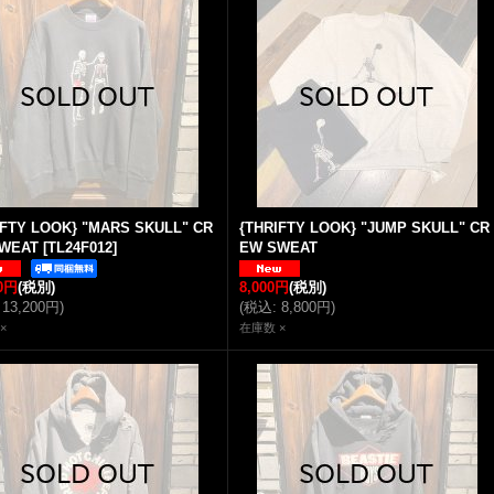
IFTY LOOK} "MARS SKULL" CR
{THRIFTY LOOK} "JUMP SKULL" CR
WEAT
[
TL24F012
]
EW SWEAT
8,000円
(税別)
00円
(税別)
(
税込
:
8,800円
)
13,200円
)
在庫数 ×
×