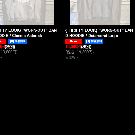
IFTY LOOK} "WORN-OUT" BAN
{THRIFTY LOOK} "WORN-OUT" BAN
DIE / Classic Asterisk
D HOODIE / Daiamond Logo
00円
(税別)
18,000円
(税別)
19,800円
)
(
税込
:
19,800円
)
×
在庫数 ×