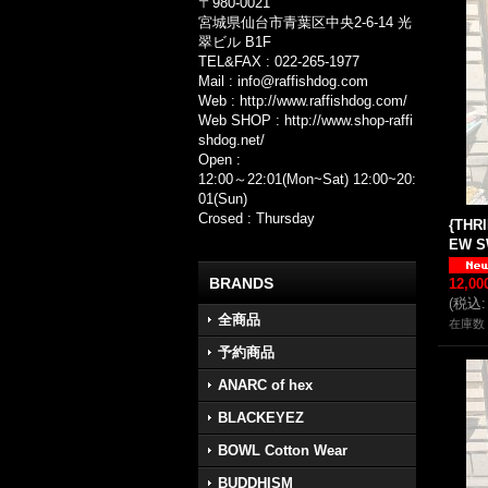
〒980-0021
宮城県仙台市青葉区中央2-6-14 光
翠ビル B1F
TEL&FAX : 022-265-1977
Mail : info@raffishdog.com
Web : http://www.raffishdog.com/
Web SHOP : http://www.shop-raffi
shdog.net/
Open :
12:00～22:01(Mon~Sat) 12:00~20:
01(Sun)
Crosed : Thursday
{THR
EW S
BRANDS
12,0
(
税込
:
全商品
在庫数 
予約商品
ANARC of hex
BLACKEYEZ
BOWL Cotton Wear
BUDDHISM