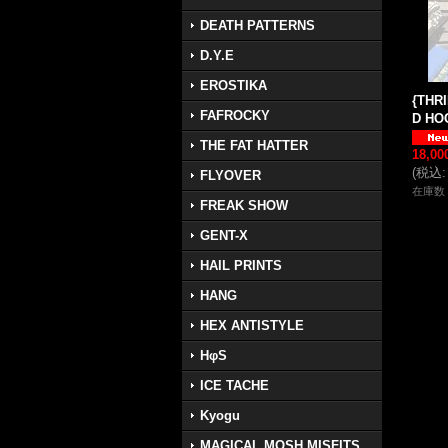
DEATH PATTERNS
D.Y.E
EROSTIKA
{THR
FAFROCKY
D HOO
THE FAT HATTER
18,0
(
税込
:
FLYOVER
在庫数 
FREAK SHOW
GENT-X
HAIL PRINTS
HANG
HEX ANTISTYLE
HφS
ICE TACHE
Kyogu
MAGICAL MOSH MISFITS