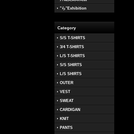
"ら"Exhibition
Category
S/S T-SHIRTS
3/4 T-SHIRTS
L/S T-SHIRTS
S/S SHIRTS
L/S SHIRTS
OUTER
VEST
SWEAT
CARDIGAN
KNIT
PANTS