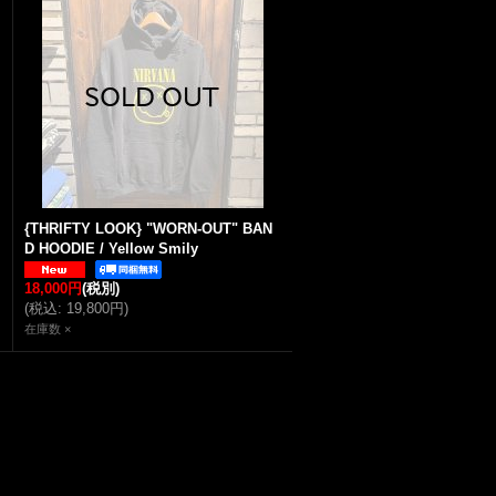
{THRIFTY LOOK} "WORN-OUT" BAN
D HOODIE / Yellow Smily
18,000円
(税別)
(
税込
:
19,800円
)
在庫数 ×