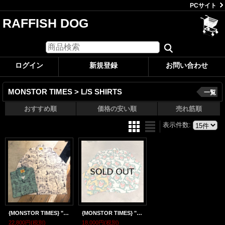
PCサイト
RAFFISH DOG
ログイン
新規登録
お問い合わせ
MONSTOR TIMES > L/S SHIRTS
一覧
おすすめ順
価格の安い順
売れ筋順
表示件数
:
{MONSTOR TIMES} "MONSTOR INSTRUCTIONS" Shirts LS
{MONSTOR TIMES} "I'M A MONSTOR" SHIRT LS
22,800円
(税別)
18,000円
(税別)