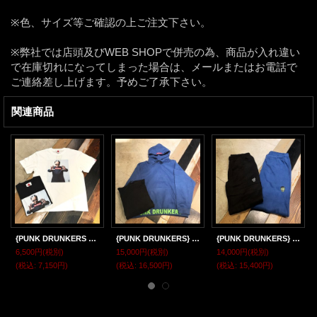
※色、サイズ等ご確認の上ご注文下さい。
※弊社では店頭及びWEB SHOPで併売の為、商品が入れ違い
で在庫切れになってしまった場合は、メールまたはお電話で
ご連絡差し上げます。予めご了承下さい。
関連商品
{PUNK DRUNKERS x Mr.マリック} フォトTEE
{PUNK DRUNKERS} あいつキルティングパーカ
{PUNK DRUNKERS} あいつキルティングスウェットパンツ
6,500円
(税別)
15,000円
(税別)
14,000円
(税別)
(税込
:
7,150円)
(税込
:
16,500円)
(税込
:
15,400円)