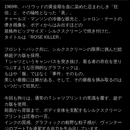
1969年、ハリウッドの黄金期を血に染めた忌まわしき「狂
信」と、その犠牲となった「美」。
チャールズ・マンソンの冷徹な眼光と、シャロン・テートの
儚き残像を、ボディからはみ出すほどの
規格外ビッグサイズ・シルクスクリーンで焼き付けた。
タイトルは「ROSE KILLER」
フロント・バック共に、シルクスクリーンの限界に挑んだ総
柄超デカ版を採用。
Ｔシャツというキャンバスを突き抜け、着る者の存在を塗り
つぶすような圧倒的なグラフィックは、
もはや「服」ではなく「事件」そのもの。
美しい薔薇には棘がある。そして、その薔薇を摘み取るのは
いつだって狂気だ。
今回も拘りは、通常のＴシャツプリントの常識を覆す、超デ
カ版を使用。
前面から背面まで、ボディ全体を支配するシルクスクリーン
プリントは圧巻の一言。
インクの質感、グラフィックの粗野な粒子感が、ヴィンテー
ジのブートTを凌駕する迫力を生み出しています。