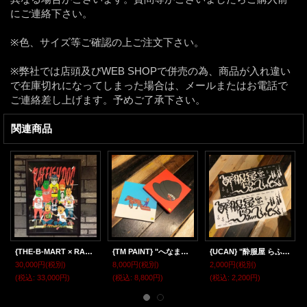
にご連絡下さい。
※色、サイズ等ご確認の上ご注文下さい。
※弊社では店頭及びWEB SHOPで併売の為、商品が入れ違い
で在庫切れになってしまった場合は、メールまたはお電話で
ご連絡差し上げます。予めご了承下さい。
関連商品
{THE-B-MART × RAFFISH DOG} Giclee Print ART PIECE / A2(額付)
{TM PAINT} "へなまずる" のキャンバスセット
{UCAN} "酔服屋 らふぃっしゅどっぐ" 手ぬぐい
30,000円
(税別)
8,000円
(税別)
2,000円
(税別)
(税込
:
33,000円)
(税込
:
8,800円)
(税込
:
2,200円)